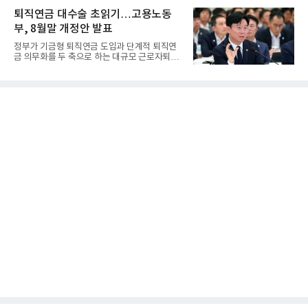
퇴직연금 대수술 초읽기…고용노동
부, 8월말 개정안 발표
정부가 기금형 퇴직연금 도입과 단계적 퇴직연
금 의무화를 두 축으로 하는 대규모 근로자퇴직
급여보장법(이하 근퇴법)...