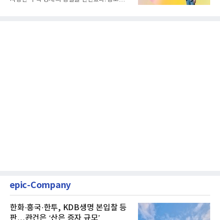
클릭하는 사용자의 눈길...
epic-Company
한화·흥국·한투, KDB생명 본입찰 등
판…관건은 ‘산은 증자 규모’