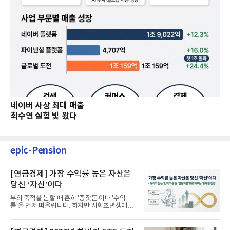
네이버 사상 최대 매출
최수연 실험 빛 봤다
epic-Pension
[연금경제] 가장 수익률 높은 자산은
당신 ‘자신’이다
부의 축적을 논할 때 흔히 '종잣돈'이나 '수익
률'을 먼저 떠올립니다. 하지만 사회초년생에게
가장 거대한 자산은 계좌...