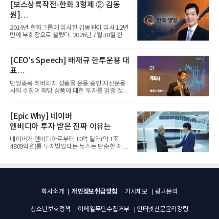
[보스상륙작전-한화 3형제 ② 김동
원]
입사 12년 만에 금융계열 수장 등극
2014년 한화그룹에 입사한 김동원이 입사 12년
만에 부회장으로 올랐다. 2026년 7월 30일 한화
그룹이 발표하고 8월 1일...
[CEO's Speech] 배재규 한투운용 대
표
“개별종목 레버리지 투자 지금이라도
단일종목 레버리지 상품을 운용 중인 자산운용
멈춰라”
사의 수장이 해당 상품에 대한 투자를 멈출 것을
당부하는 이례적인 소신...
[Epic Why] 네이버
엔비디아 투자 받은 진짜 이유는
네이버가 엔비디아로부터 10억 달러(약 1조
4809억원)를 투자받았다는 뉴스는 단순한 자금
유치 소식이 아니다. 검색과...
개인정보취급방침
회사소개
기사제보
광고문의
청소년보호정책
이메일무단수집거부
인터넷신문윤리강령