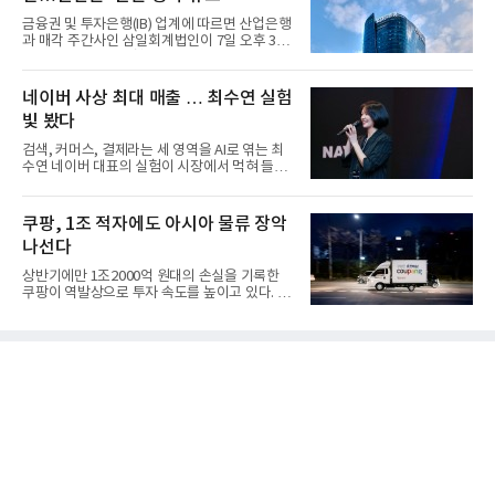
금융권 및 투자은행(IB) 업계에 따르면 산업은행
과 매각 주간사인 삼일회계법인이 7일 오후 3시
마감한 KDB생명보험 매...
네이버 사상 최대 매출 … 최수연 실험
빛 봤다
검색, 커머스, 결제라는 세 영역을 AI로 엮는 최
수연 네이버 대표의 실험이 시장에서 먹혀 들어
갔다. 이른바 '풀 퍼널...
쿠팡, 1조 적자에도 아시아 물류 장악
나선다
상반기에만 1조2000억 원대의 손실을 기록한
쿠팡이 역발상으로 투자 속도를 높이고 있다. 이
는 단기 수익보다 장기적...