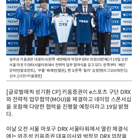
엄주성 키움증권 대표이사(왼쪽 세번째)와 박정무 DRX 의장(네번째)가 19일 오전
서울 마포구 DRX서울타워에서 전략적 업무 협약식을 갖고 있다. 왼쪽부터 ‘베인’
강하빈(발로란트), ‘무릎’ 배재민(철권), 맨 오른쪽 ‘윌러’ 김정현(리그오브레전드)
선수. [사진=키움증권]
[글로벌에픽 성기환 CP] 키움증권이 e스포츠 구단 DRX
와 전략적 업무협약(MOU)을 체결하고 네이밍 스폰서십
을 포함해 다양한 협력을 진행할 예정이라고 19일 밝혔
다.
이날 오전 서울 마포구 DRX 서울타워에서 열린 체결식
에는 엄주성 키움증권 대표이사와 박정무 DRX 의장을