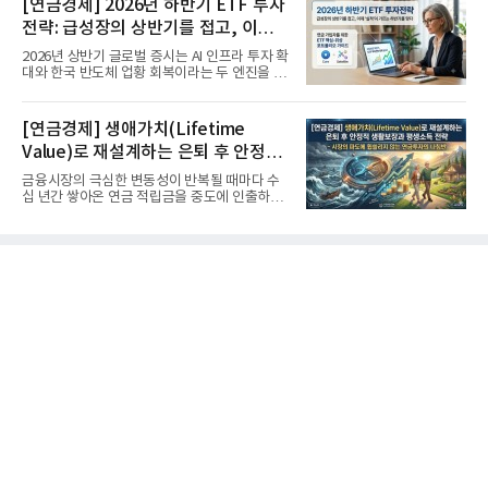
[연금경제] 2026년 하반기 ETF 투자
전략: 급성장의 상반기를 접고, 이제
'실적'이 가르는 하반기를 맞다
2026년 상반기 글로벌 증시는 AI 인프라 투자 확
대와 한국 반도체 업황 회복이라는 두 엔진을 달
고 기록적인 강세장을...
[연금경제] 생애가치(Lifetime
Value)로 재설계하는 은퇴 후 안정적
생활보장과 평생소득 전략
금융시장의 극심한 변동성이 반복될 때마다 수
십 년간 쌓아온 연금 적립금을 중도에 인출하거
나, 장기 포트폴리오를 단...