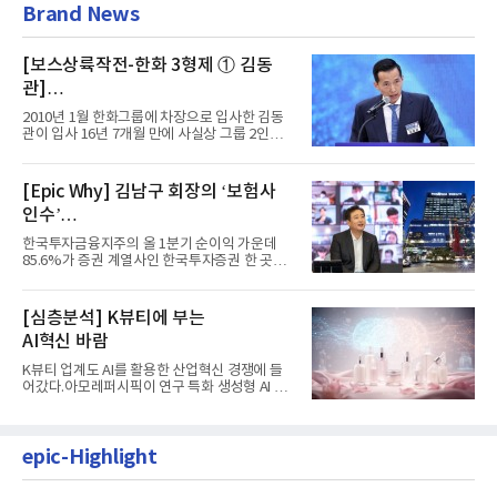
Brand News
[보스상륙작전-한화 3형제 ① 김동
관]
입사 16년 만에 수석부회장 … 경영승
2010년 1월 한화그룹에 차장으로 입사한 김동
계 ‘초읽기’
관이 입사 16년 7개월 만에 사실상 그룹 2인자
자리에 올랐다. 8월 1일자...
[Epic Why] 김남구 회장의 ‘보험사
인수’
발걸음이 신중해진 배경은?
한국투자금융지주의 올 1분기 순이익 가운데
85.6%가 증권 계열사인 한국투자증권 한 곳에
서 나왔다. 김남구 한국투자...
[심층분석] K뷰티에 부는
AI혁신 바람
K뷰티 업계도 AI를 활용한 산업혁신 경쟁에 들
어갔다.아모레퍼시픽이 연구 특화 생성형 AI 플
랫폼 LEMON을 활용해 연구...
epic-Highlight