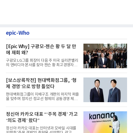
epic-Who
[Epic Why] 구광모-젠슨 황 두 달 만
에 재회 왜?
구광모 LG그룹 회장이 다음 주 미국 실리콘밸리
의 엔비디아 본사를 찾아 젠슨 황 최고경영자
(CEO)와 재회동한다. 지난...
[보스상륙작전] 현대백화점그룹, ‘형
제 경영’으로 방향 틀었다
현대백화점그룹이 지배구조 개편의 마지막 퍼즐
을 맞추며 정지선·정교선 형제의 공동경영 체제
를 사실상 굳혔다. 중간...
정신아 카카오 대표 “‘주목 경제’ 가고
‘의도 경제’ 왔다”
정신아 카카오 대표는 인터넷과 모바일 시대를
지탱한 '주목 경제'의 종말을 선언했다. 광고를