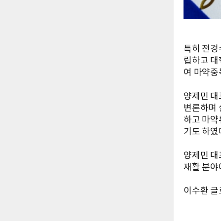
특히 전경
립하고 대
여 마약중
양제민 대
변론하며 
하고 마약
기도 하였
양제민 대
재활 분야
이수환 글로벌