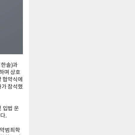
김한솔)과
하며 상호
날 협약식에
사가 참석했
 입법 운
다.
마약범죄학