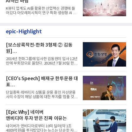
AI혁신 바람
K뷰티 업계도 AI를 활용한 산업혁신 경쟁에 들
어갔다.아모레퍼시픽이 연구 특화 생성형 AI 플
랫폼 LEMON을 활용해 연구...
epic-Highlight
[보스상륙작전-한화 3형제 ② 김동
원]
입사 12년 만에 금융계열 수장 등극
2014년 한화그룹에 입사한 김동원이 입사 12년
만에 부회장으로 올랐다. 2026년 7월 30일 한화
그룹이 발표하고 8월 1일...
[CEO's Speech] 배재규 한투운용 대
표
“개별종목 레버리지 투자 지금이라도
단일종목 레버리지 상품을 운용 중인 자산운용
멈춰라”
사의 수장이 해당 상품에 대한 투자를 멈출 것을
당부하는 이례적인 소신...
[Epic Why] 네이버
엔비디아 투자 받은 진짜 이유는
네이버가 엔비디아로부터 10억 달러(약 1조
4809억원)를 투자받았다는 뉴스는 단순한 자금