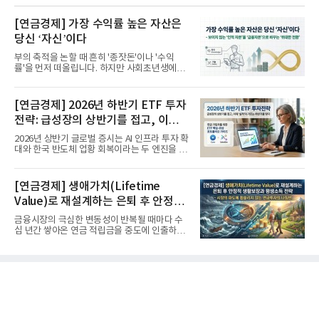
[연금경제] 가장 수익률 높은 자산은
당신 ‘자신’이다
부의 축적을 논할 때 흔히 '종잣돈'이나 '수익
률'을 먼저 떠올립니다. 하지만 사회초년생에게
가장 거대한 자산은 계좌...
[연금경제] 2026년 하반기 ETF 투자
전략: 급성장의 상반기를 접고, 이제
'실적'이 가르는 하반기를 맞다
2026년 상반기 글로벌 증시는 AI 인프라 투자 확
대와 한국 반도체 업황 회복이라는 두 엔진을 달
고 기록적인 강세장을...
[연금경제] 생애가치(Lifetime
Value)로 재설계하는 은퇴 후 안정적
생활보장과 평생소득 전략
금융시장의 극심한 변동성이 반복될 때마다 수
십 년간 쌓아온 연금 적립금을 중도에 인출하거
나, 장기 포트폴리오를 단...