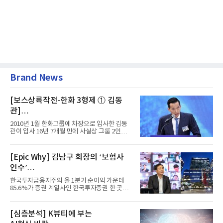
Brand News
[보스상륙작전-한화 3형제 ① 김동
관]
입사 16년 만에 수석부회장 … 경영승
2010년 1월 한화그룹에 차장으로 입사한 김동
계 ‘초읽기’
관이 입사 16년 7개월 만에 사실상 그룹 2인자
자리에 올랐다. 8월 1일자...
[Epic Why] 김남구 회장의 ‘보험사
인수’
발걸음이 신중해진 배경은?
한국투자금융지주의 올 1분기 순이익 가운데
85.6%가 증권 계열사인 한국투자증권 한 곳에
서 나왔다. 김남구 한국투자...
[심층분석] K뷰티에 부는