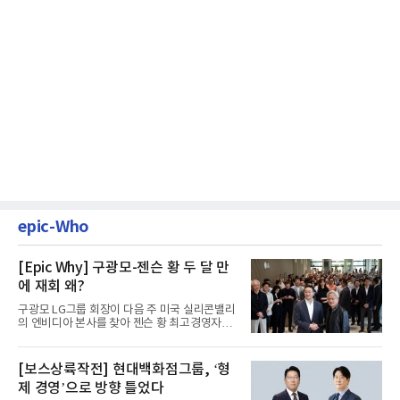
epic-Who
[Epic Why] 구광모-젠슨 황 두 달 만
에 재회 왜?
구광모 LG그룹 회장이 다음 주 미국 실리콘밸리
의 엔비디아 본사를 찾아 젠슨 황 최고경영자
(CEO)와 재회동한다. 지난...
[보스상륙작전] 현대백화점그룹, ‘형
제 경영’으로 방향 틀었다