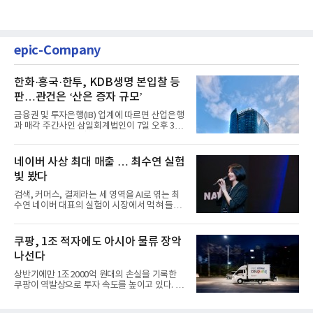
epic-Company
한화·흥국·한투, KDB생명 본입찰 등
판…관건은 ‘산은 증자 규모’
금융권 및 투자은행(IB) 업계에 따르면 산업은행
과 매각 주간사인 삼일회계법인이 7일 오후 3시
마감한 KDB생명보험 매...
네이버 사상 최대 매출 … 최수연 실험
빛 봤다
검색, 커머스, 결제라는 세 영역을 AI로 엮는 최
수연 네이버 대표의 실험이 시장에서 먹혀 들어
갔다. 이른바 '풀 퍼널...
쿠팡, 1조 적자에도 아시아 물류 장악
나선다
상반기에만 1조2000억 원대의 손실을 기록한
쿠팡이 역발상으로 투자 속도를 높이고 있다. 이
는 단기 수익보다 장기적...