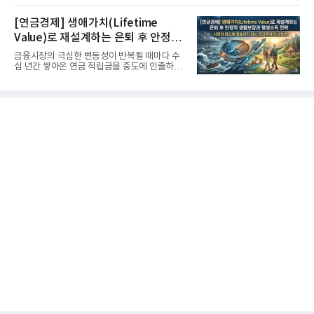
[연금경제] 생애가치(Lifetime
Value)로 재설계하는 은퇴 후 안정적
생활보장과 평생소득 전략
금융시장의 극심한 변동성이 반복될 때마다 수
십 년간 쌓아온 연금 적립금을 중도에 인출하거
나, 장기 포트폴리오를 단...