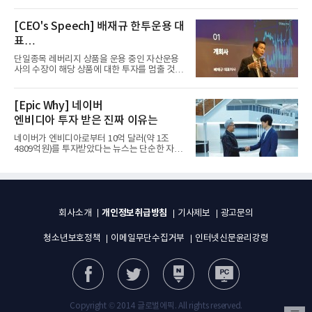
그룹이 발표하고 8월 1일...
[CEO's Speech] 배재규 한투운용 대
표
“개별종목 레버리지 투자 지금이라도
단일종목 레버리지 상품을 운용 중인 자산운용
멈춰라”
사의 수장이 해당 상품에 대한 투자를 멈출 것을
당부하는 이례적인 소신...
[Epic Why] 네이버
엔비디아 투자 받은 진짜 이유는
네이버가 엔비디아로부터 10억 달러(약 1조
4809억원)를 투자받았다는 뉴스는 단순한 자금
유치 소식이 아니다. 검색과...
개인정보취급방침
회사소개
기사제보
광고문의
청소년보호정책
이메일무단수집거부
인터넷신문윤리강령
Copyright © 2014 글로벌에픽. All rights reserved.