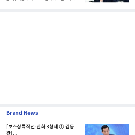
급여보장법(이하 근퇴법)...
Brand News
[보스상륙작전-한화 3형제 ① 김동
관]