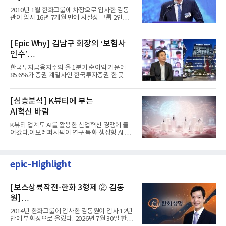
입사 16년 만에 수석부회장 … 경영승
2010년 1월 한화그룹에 차장으로 입사한 김동
계 ‘초읽기’
관이 입사 16년 7개월 만에 사실상 그룹 2인자
자리에 올랐다. 8월 1일자...
[Epic Why] 김남구 회장의 ‘보험사
인수’
발걸음이 신중해진 배경은?
한국투자금융지주의 올 1분기 순이익 가운데
85.6%가 증권 계열사인 한국투자증권 한 곳에
서 나왔다. 김남구 한국투자...
[심층분석] K뷰티에 부는
AI혁신 바람
K뷰티 업계도 AI를 활용한 산업혁신 경쟁에 들
어갔다.아모레퍼시픽이 연구 특화 생성형 AI 플
랫폼 LEMON을 활용해 연구...
epic-Highlight
[보스상륙작전-한화 3형제 ② 김동
원]
입사 12년 만에 금융계열 수장 등극
2014년 한화그룹에 입사한 김동원이 입사 12년
만에 부회장으로 올랐다. 2026년 7월 30일 한화