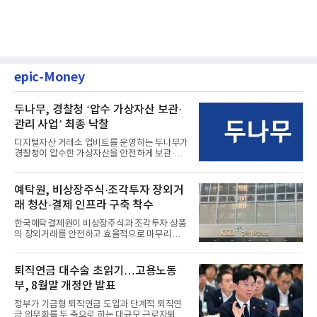
epic-Money
두나무, 경찰청 ‘압수 가상자산 보관·
관리 사업’ 최종 낙찰
디지털자산 거래소 업비트를 운영하는 두나무가
경찰청이 압수한 가상자산을 안전하게 보관·관
리하는 전담 사업자로 ...
예탁원, 비상장주식·조각투자 장외거
래 청산·결제 인프라 구축 착수
한국예탁결제원이 비상장주식과 조각투자 상품
의 장외거래를 안전하고 효율적으로 마무리하기
위한 청산·결제 전용 인...
퇴직연금 대수술 초읽기…고용노동
부, 8월말 개정안 발표
정부가 기금형 퇴직연금 도입과 단계적 퇴직연
금 의무화를 두 축으로 하는 대규모 근로자퇴직