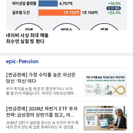
네이버 사상 최대 매출
최수연 실험 빛 봤다
epic-Pension
[연금경제] 가장 수익률 높은 자산은
당신 ‘자신’이다
부의 축적을 논할 때 흔히 '종잣돈'이나 '수익
률'을 먼저 떠올립니다. 하지만 사회초년생에게
가장 거대한 자산은 계좌...
[연금경제] 2026년 하반기 ETF 투자
전략: 급성장의 상반기를 접고, 이제
'실적'이 가르는 하반기를 맞다
2026년 상반기 글로벌 증시는 AI 인프라 투자 확
대와 한국 반도체 업황 회복이라는 두 엔진을 달
고 기록적인 강세장을...