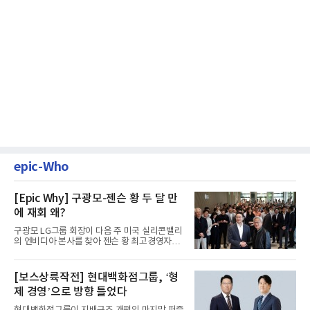
epic-Who
[Epic Why] 구광모-젠슨 황 두 달 만
에 재회 왜?
구광모 LG그룹 회장이 다음 주 미국 실리콘밸리
의 엔비디아 본사를 찾아 젠슨 황 최고경영자
(CEO)와 재회동한다. 지난...
[보스상륙작전] 현대백화점그룹, ‘형
제 경영’으로 방향 틀었다