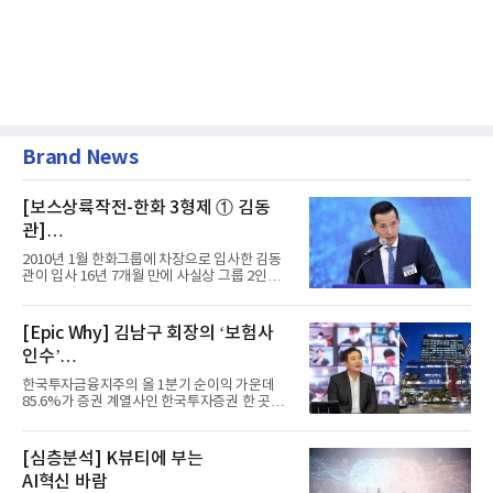
Brand News
[보스상륙작전-한화 3형제 ① 김동
관]
입사 16년 만에 수석부회장 … 경영승
2010년 1월 한화그룹에 차장으로 입사한 김동
계 ‘초읽기’
관이 입사 16년 7개월 만에 사실상 그룹 2인자
자리에 올랐다. 8월 1일자...
[Epic Why] 김남구 회장의 ‘보험사
인수’
발걸음이 신중해진 배경은?
한국투자금융지주의 올 1분기 순이익 가운데
85.6%가 증권 계열사인 한국투자증권 한 곳에
서 나왔다. 김남구 한국투자...
[심층분석] K뷰티에 부는
AI혁신 바람