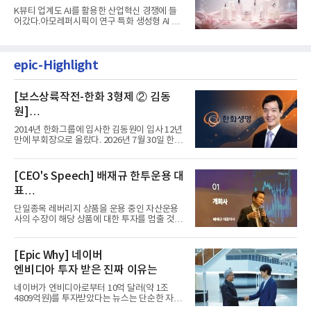
K뷰티 업계도 AI를 활용한 산업혁신 경쟁에 들
어갔다.아모레퍼시픽이 연구 특화 생성형 AI 플
랫폼 LEMON을 활용해 연구...
epic-Highlight
[보스상륙작전-한화 3형제 ② 김동
원]
입사 12년 만에 금융계열 수장 등극
2014년 한화그룹에 입사한 김동원이 입사 12년
만에 부회장으로 올랐다. 2026년 7월 30일 한화
그룹이 발표하고 8월 1일...
[CEO's Speech] 배재규 한투운용 대
표
“개별종목 레버리지 투자 지금이라도
단일종목 레버리지 상품을 운용 중인 자산운용
멈춰라”
사의 수장이 해당 상품에 대한 투자를 멈출 것을
당부하는 이례적인 소신...
[Epic Why] 네이버
엔비디아 투자 받은 진짜 이유는
네이버가 엔비디아로부터 10억 달러(약 1조
4809억원)를 투자받았다는 뉴스는 단순한 자금
유치 소식이 아니다. 검색과...