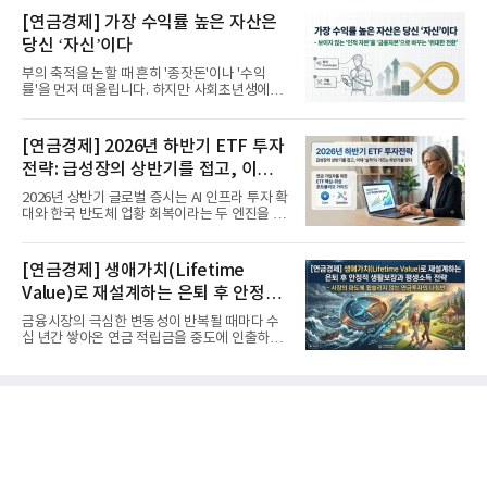
[연금경제] 가장 수익률 높은 자산은
당신 ‘자신’이다
부의 축적을 논할 때 흔히 '종잣돈'이나 '수익
률'을 먼저 떠올립니다. 하지만 사회초년생에게
가장 거대한 자산은 계좌...
[연금경제] 2026년 하반기 ETF 투자
전략: 급성장의 상반기를 접고, 이제
'실적'이 가르는 하반기를 맞다
2026년 상반기 글로벌 증시는 AI 인프라 투자 확
대와 한국 반도체 업황 회복이라는 두 엔진을 달
고 기록적인 강세장을...
[연금경제] 생애가치(Lifetime
Value)로 재설계하는 은퇴 후 안정적
생활보장과 평생소득 전략
금융시장의 극심한 변동성이 반복될 때마다 수
십 년간 쌓아온 연금 적립금을 중도에 인출하거
나, 장기 포트폴리오를 단...