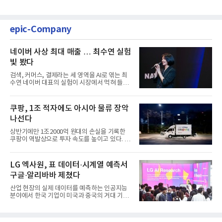
epic-Company
네이버 사상 최대 매출 … 최수연 실험
빛 봤다
검색, 커머스, 결제라는 세 영역을 AI로 엮는 최
수연 네이버 대표의 실험이 시장에서 먹혀 들어
갔다. 이른바 '풀 퍼널...
쿠팡, 1조 적자에도 아시아 물류 장악
나선다
상반기에만 1조2000억 원대의 손실을 기록한
쿠팡이 역발상으로 투자 속도를 높이고 있다. 이
는 단기 수익보다 장기적...
LG 엑사원, 표 데이터·시계열 예측서
구글·알리바바 제쳤다
산업 현장의 실제 데이터를 예측하는 인공지능
분야에서 한국 기업이 미국과 중국의 거대 기술
기업들을 제치고 세계 ...