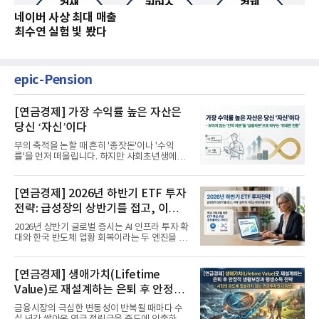
네이버 사상 최대 매출
최수연 실험 빛 봤다
epic-Pension
[연금경제] 가장 수익률 높은 자산은
당신 ‘자신’이다
부의 축적을 논할 때 흔히 '종잣돈'이나 '수익
률'을 먼저 떠올립니다. 하지만 사회초년생에게
가장 거대한 자산은 계좌...
[연금경제] 2026년 하반기 ETF 투자
전략: 급성장의 상반기를 접고, 이제
'실적'이 가르는 하반기를 맞다
2026년 상반기 글로벌 증시는 AI 인프라 투자 확
대와 한국 반도체 업황 회복이라는 두 엔진을 달
고 기록적인 강세장을...
[연금경제] 생애가치(Lifetime
Value)로 재설계하는 은퇴 후 안정적
생활보장과 평생소득 전략
금융시장의 극심한 변동성이 반복될 때마다 수