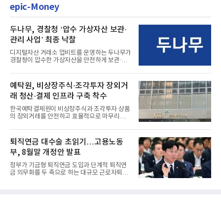
epic-Money
두나무, 경찰청 ‘압수 가상자산 보관·
관리 사업’ 최종 낙찰
디지털자산 거래소 업비트를 운영하는 두나무가
경찰청이 압수한 가상자산을 안전하게 보관·관
리하는 전담 사업자로 ...
예탁원, 비상장주식·조각투자 장외거
래 청산·결제 인프라 구축 착수
한국예탁결제원이 비상장주식과 조각투자 상품
의 장외거래를 안전하고 효율적으로 마무리하기
위한 청산·결제 전용 인...
퇴직연금 대수술 초읽기…고용노동
부, 8월말 개정안 발표
정부가 기금형 퇴직연금 도입과 단계적 퇴직연
금 의무화를 두 축으로 하는 대규모 근로자퇴직
급여보장법(이하 근퇴법)...