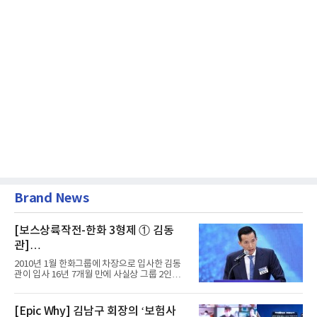
Brand News
[보스상륙작전-한화 3형제 ① 김동
관]
입사 16년 만에 수석부회장 … 경영승
2010년 1월 한화그룹에 차장으로 입사한 김동
계 ‘초읽기’
관이 입사 16년 7개월 만에 사실상 그룹 2인자
자리에 올랐다. 8월 1일자...
[Epic Why] 김남구 회장의 ‘보험사