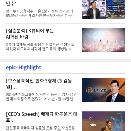
인수’
발걸음이 신중해진 배경은?
한국투자금융지주의 올 1분기 순이익 가운데
85.6%가 증권 계열사인 한국투자증권 한 곳에
서 나왔다. 김남구 한국투자...
[심층분석] K뷰티에 부는
AI혁신 바람
K뷰티 업계도 AI를 활용한 산업혁신 경쟁에 들
어갔다.아모레퍼시픽이 연구 특화 생성형 AI 플
랫폼 LEMON을 활용해 연구...
epic-Highlight
[보스상륙작전-한화 3형제 ② 김동
원]
입사 12년 만에 금융계열 수장 등극
2014년 한화그룹에 입사한 김동원이 입사 12년
만에 부회장으로 올랐다. 2026년 7월 30일 한화
그룹이 발표하고 8월 1일...
[CEO's Speech] 배재규 한투운용 대
표
“개별종목 레버리지 투자 지금이라도
단일종목 레버리지 상품을 운용 중인 자산운용