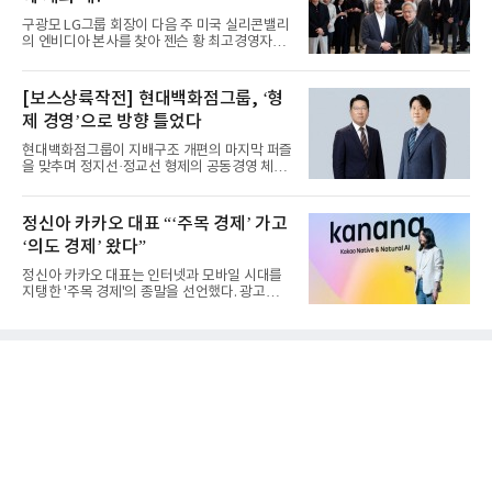
구광모 LG그룹 회장이 다음 주 미국 실리콘밸리
의 엔비디아 본사를 찾아 젠슨 황 최고경영자
(CEO)와 재회동한다. 지난...
[보스상륙작전] 현대백화점그룹, ‘형
제 경영’으로 방향 틀었다
현대백화점그룹이 지배구조 개편의 마지막 퍼즐
을 맞추며 정지선·정교선 형제의 공동경영 체제
를 사실상 굳혔다. 중간...
정신아 카카오 대표 “‘주목 경제’ 가고
‘의도 경제’ 왔다”
정신아 카카오 대표는 인터넷과 모바일 시대를
지탱한 '주목 경제'의 종말을 선언했다. 광고를
클릭하는 사용자의 눈길...