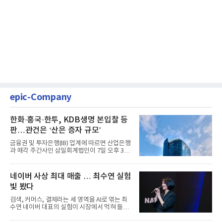
epic-Company
한화·흥국·한투, KDB생명 본입찰 등
판…관건은 ‘산은 증자 규모’
금융권 및 투자은행(IB) 업계에 따르면 산업은행
과 매각 주간사인 삼일회계법인이 7일 오후 3시
마감한 KDB생명보험 매...
네이버 사상 최대 매출 … 최수연 실험
빛 봤다
검색, 커머스, 결제라는 세 영역을 AI로 엮는 최
수연 네이버 대표의 실험이 시장에서 먹혀 들어
갔다. 이른바 '풀 퍼널...