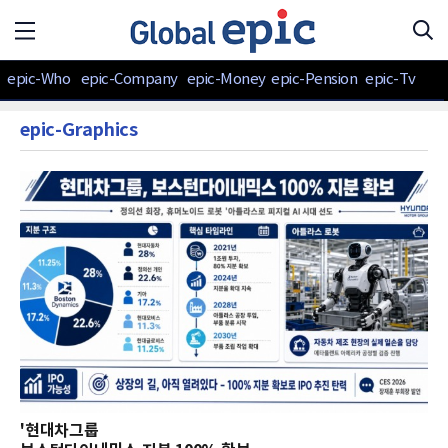
epic-Who
epic-Company
epic-Money
epic-Pension
epic-Tv
epic-Graphics
'현대차그룹