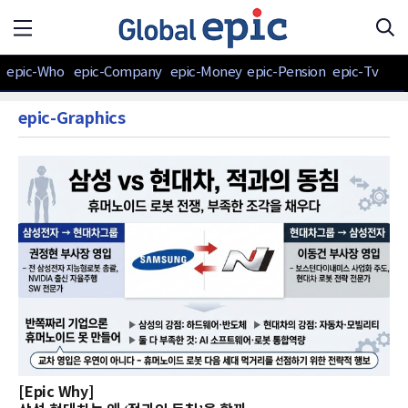
epic-Who
epic-Company
epic-Money
epic-Pension
epic-Tv
epic-Graphics
[Epic Why]