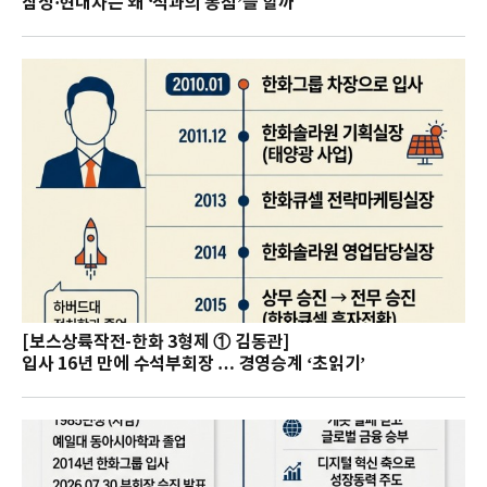
삼성·현대차는 왜 ‘적과의 동침’을 할까
[보스상륙작전-한화 3형제 ① 김동관]
입사 16년 만에 수석부회장 … 경영승계 ‘초읽기’