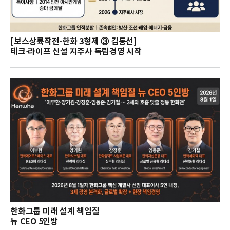
[보스상륙작전-한화 3형제 ③ 김동선]
테크·라이프 신설 지주사 독립경영 시작
한화그룹 미래 설계 책임질
뉴 CEO 5인방